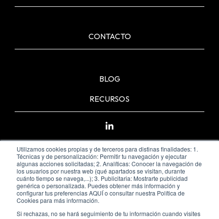
CONTACTO
BLOG
RECURSOS
Utilizamos cookies propias y de terceros para distinas finalidades: 1.
Técnicas y de personalización: Permitir tu navegación y ejecutar
algunas acciones solicitadas; 2. Analíticas: Conocer la navegación de
los usuarios por nuestra web (qué apartados se visitan, durante
cuánto tiempo se navega,...); 3. Publicitaria: Mostrarte publicidad
genérica o personalizada. Puedes obtener más información y
configurar tus preferencias AQUÍ o consultar nuestra Política de
Cookies para más información.
Si rechazas, no se hará seguimiento de tu información cuando visites