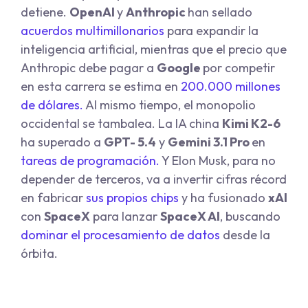
detiene.
OpenAI
y
Anthropic
han sellado
acuerdos multimillonarios
para expandir la
inteligencia artificial, mientras que el precio que
Anthropic debe pagar a
Google
por competir
en esta carrera se estima en
200.000 millones
de dólares
.
Al mismo tiempo, el monopolio
occidental se tambalea. La IA china
Kimi K2-6
ha superado a
GPT- 5.4
y
Gemini 3.1
Pro
en
tareas de programación.
Y Elon Musk, para no
depender de terceros, va a invertir cifras récord
en fabricar
sus propios chips
y ha fusionado
xAI
con
SpaceX
para lanzar
SpaceX AI
, buscando
dominar el procesamiento de datos
desde la
órbita.