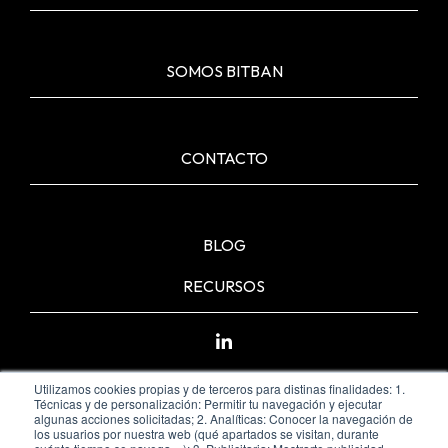
SOMOS BITBAN
CONTACTO
BLOG
RECURSOS
Utilizamos cookies propias y de terceros para distinas finalidades: 1.
Técnicas y de personalización: Permitir tu navegación y ejecutar
algunas acciones solicitadas; 2. Analíticas: Conocer la navegación de
los usuarios por nuestra web (qué apartados se visitan, durante