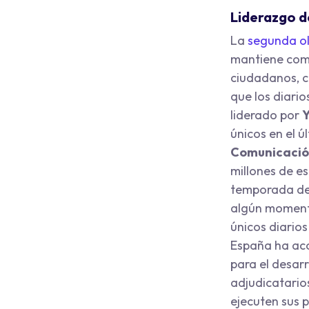
Liderazgo d
La
segunda o
mantiene como
ciudadanos, co
que los diario
liderado por
Y
únicos en el ú
Comunicaci
millones de e
temporada de l
algún momento
únicos diarios
España ha ac
para el desar
adjudicatario
ejecuten sus 