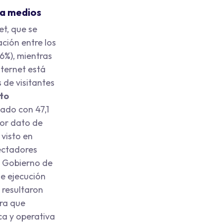
 a medios
et, que se
ción entre los
,6%), mientras
nternet está
 de visitantes
to
dado con 47,1
jor dato de
 visto en
ectadores
el Gobierno de
e ejecución
 resultaron
ra que
ca y operativa