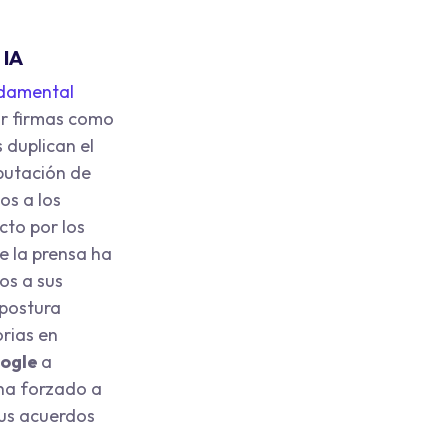
 IA
ndamental
or firmas como
 duplican el
eputación de
os a los
cto por los
e la prensa ha
s a sus
 postura
orias en
ogle
a
 ha forzado a
sus acuerdos