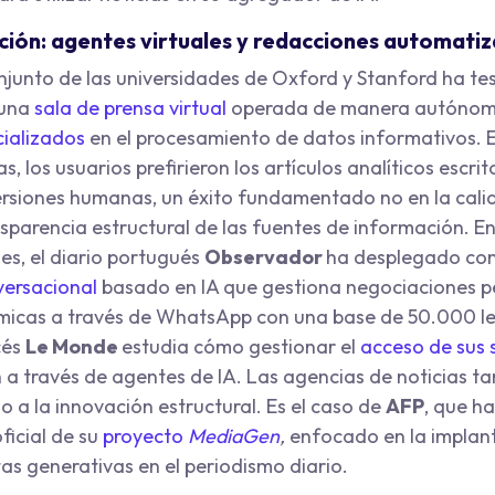
ión: agentes virtuales y redacciones automati
njunto de las universidades de Oxford y Stanford ha t
una
sala de prensa virtual
operada de manera autónom
ializados
en el procesamiento de datos informativos. 
s, los usuarios prefirieron los artículos analíticos escrit
versiones humanas, un éxito fundamentado no en la cali
nsparencia estructural de las fuentes de información. En
es, el diario portugués
Observador
ha desplegado con
versacional
basado en IA que gestiona negociaciones p
ámicas a través de WhatsApp con una base de 50.000 le
cés
Le Monde
estudia cómo gestionar el
acceso de sus 
 a través de agentes de IA. Las agencias de noticias t
 a la innovación estructural. Es el caso de
AFP
, que h
icial de su
proyecto
MediaGen
,
enfocado en la implan
as generativas en el periodismo diario.