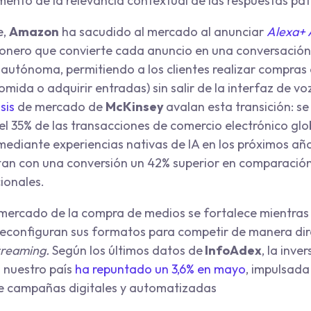
mento de la relevancia contextual de las respuestas pa
e,
Amazon
ha sacudido al mercado al anunciar
Alexa+ 
onero que convierte cada anuncio en una conversación
 autónoma, permitiendo a los clientes realizar compras
mida o adquirir entradas) sin salir de la interfaz de vo
sis
de mercado de
McKinsey
avalan esta transición: s
 el 35% de las transacciones de comercio electrónico glo
ediante experiencias nativas de IA en los próximos añ
n con una conversión un 42% superior en comparación
ionales.
 mercado de la compra de medios se fortalece mientras
econfiguran sus formatos para competir de manera dir
treaming.
Según los últimos datos de
InfoAdex
, la inver
n nuestro país
ha repuntado un 3,6% en mayo
, impulsada
e campañas digitales y automatizadas