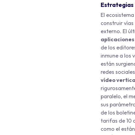
Estrategias 
El ecosistema 
construir vías
externo. El úl
aplicaciones
de los editor
inmune a los 
están surgiend
redes sociale
vídeo vertica
rigurosamente
paralelo, el m
sus parámetro
de los boletin
tarifas de 10
como el estánd