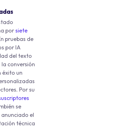
zadas
estado
a por
siete
En pruebas de
os por IA
dad del texto
 la conversión
 éxito un
ersonalizadas
ctores. Por su
suscriptores
ambién se
a anunciado el
tación técnica