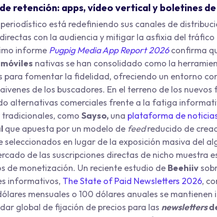
de retención: apps, vídeo vertical y boletines d
periodístico está redefiniendo sus canales de distribuc
 directas con la audiencia y mitigar la asfixia del tráfic
timo informe
Pugpig Media App Report 2026
confirma qu
 móviles
nativas se han consolidado como la herramient
es para fomentar la fidelidad, ofreciendo un entorno co
vaivenes de los buscadores. En el terreno de los nuevos
o alternativas comerciales frente a la fatiga informati
s tradicionales, como
Sayso,
una
plataforma de noticia
l
que apuesta por un modelo de
feed
reducido de crea
 seleccionados en lugar de la exposición masiva del al
ercado de las suscripciones directas de nicho muestra e
s de monetización. Un reciente estudio de
Beehiiv
sobr
es informativos,
The State of Paid Newsletters 2026
, c
 dólares mensuales o 100 dólares anuales se mantienen 
ar global de fijación de precios para las
newsletters
d