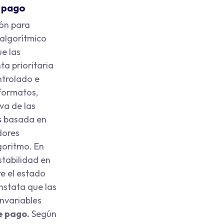
e pago
ión para
o algorítmico
e las
a prioritaria
ntrolado e
 formatos,
va de las
s
basada en
dores
goritmo. En
stabilidad en
e el estado
onstata que las
invariables
e pago
.
Según