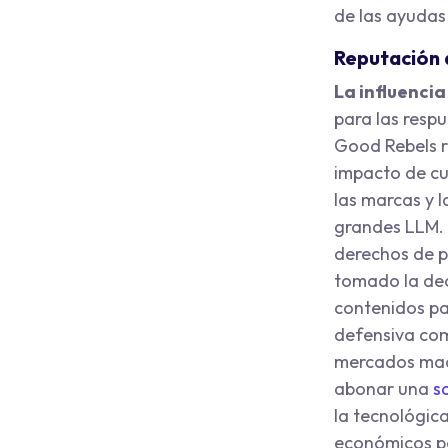
de las ayudas 
Reputación a
La influencia
para las resp
Good Rebels r
impacto de cua
las marcas y l
grandes LLM. E
derechos de pr
tomado la dec
contenidos pa
defensiva comp
mercados mad
abonar una
s
la tecnológic
económicos pa