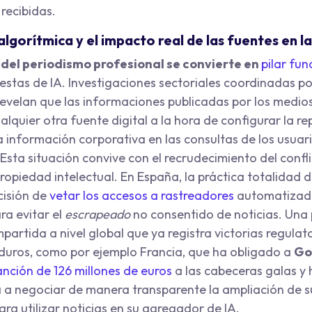
recibidas.
lgorítmica y el impacto real de las fuentes en la
 del periodismo profesional se convierte en
pilar fu
uestas de IA. Investigaciones sectoriales coordinadas p
evelan que las informaciones publicadas por los medios
lquier otra fuente digital a la hora de configurar la r
a información corporativa en las consultas de los usuari
sta situación convive con el recrudecimiento del confli
opiedad intelectual. En España, la práctica totalidad d
isión de
vetar los accesos a rastreadores
automatizado
ra evitar el
escrapeado
no consentido de noticias. Una
artida a nivel global que ya registra victorias regulat
uros, como por ejemplo Francia, que ha obligado a
Go
anción de 126 millones de euros
a las cabeceras galas y
a a negociar de manera transparente la ampliación de 
ra utilizar noticias en su agregador de IA.