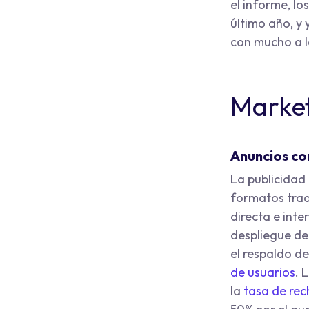
el informe, lo
último año, y 
con mucho a la
Market
Anuncios co
La publicidad
formatos trad
directa e inte
despliegue de
el respaldo d
de usuarios
. 
la
tasa de re