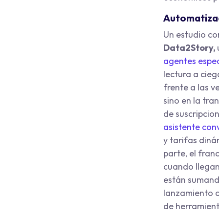
Automatizac
Un estudio co
Data2Story,
agentes espec
lectura a ciega
frente a las 
sino en la tra
de suscripcion
asistente con
y tarifas din
parte, el fran
cuando llegan
están sumando
lanzamiento of
de herramient