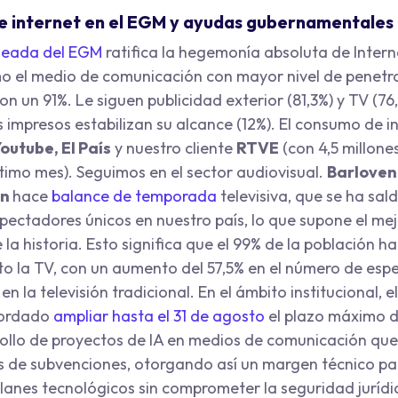
e internet en el EGM y ayudas gubernamentales
leada del EGM
ratifica la hegemonía absoluta de Intern
 el medio de comunicación con mayor nivel de penetra
n un 91%. Le siguen publicidad exterior (81,3%) y TV (76
s impresos estabilizan su alcance (12%). El consumo de i
outube, El País
y nuestro cliente
RTVE
(con 4,5 millones
ltimo mes). Seguimos en el sector audiovisual.
Barloven
ón
hace
balance de temporada
televisiva, que se ha sal
spectadores únicos en nuestro país, lo que supone el me
a historia. Esto significa que el 99% de la población ha
 la TV, con un aumento del 57,5% en el número de esp
 en la televisión tradicional. En el ámbito institucional, 
ordado
ampliar hasta el 31 de agosto
el plazo máximo d
rollo de proyectos de IA en medios de comunicación que
s de subvenciones, otorgando así un margen técnico pa
planes tecnológicos sin comprometer la seguridad jurídi