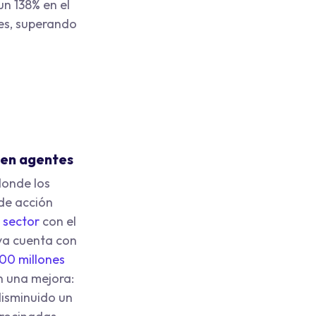
un 138% en el
res, superando
 en agentes
donde los
de acción
 sector
con el
 ya cuenta con
00 millones
n una mejora:
disminuido un