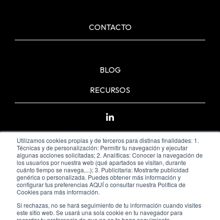
CONTACTO
BLOG
RECURSOS
Utilizamos cookies propias y de terceros para distinas finalidades: 1.
Técnicas y de personalización: Permitir tu navegación y ejecutar
algunas acciones solicitadas; 2. Analíticas: Conocer la navegación de
los usuarios por nuestra web (qué apartados se visitan, durante
cuánto tiempo se navega,...); 3. Publicitaria: Mostrarte publicidad
genérica o personalizada. Puedes obtener más información y
configurar tus preferencias AQUÍ o consultar nuestra Política de
Cookies para más información.
Si rechazas, no se hará seguimiento de tu información cuando visites
este sitio web. Se usará una sola cookie en tu navegador para
Política de privacidad y aviso legal
Política de cookies
recordar tu preferencia de que no se te haga seguimiento.