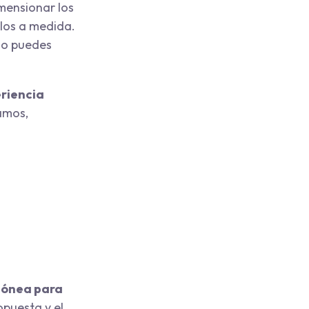
mensionar los
llos a medida.
 lo puedes
riencia
amos,
dónea para
opuesta y el