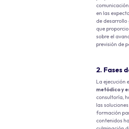
comunicación
en las expecta
de desarrollo
que proporcio
sobre el avan
previsión de p
2. Fases d
La ejecución 
metódico y es
consultoría, h
las soluciones
formación par
contenidos ha
culminación d