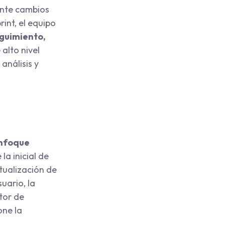
ente cambios
rint, el equipo
guimiento,
alto nivel
análisis y
nfoque
la inicial de
ptualización de
uario, la
tor de
one la