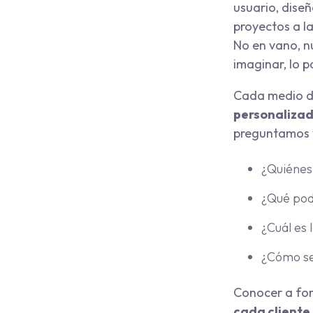
usuario, dise
proyectos a l
No en vano, nu
imaginar, lo 
Cada medio de
personalizad
preguntamos y
¿Quiénes
¿Qué pod
¿Cuál es 
¿Cómo se
Conocer a fo
cada cliente