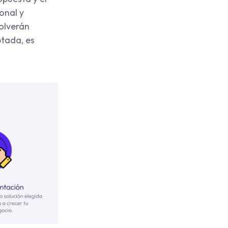
onal y
solverán
ptada, es