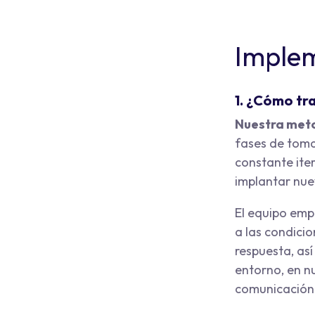
Imple
1. ¿Cómo tr
Nuestra meto
fases de toma
constante iter
implantar nue
El equipo emp
a las condicio
respuesta, así
entorno, en n
comunicación