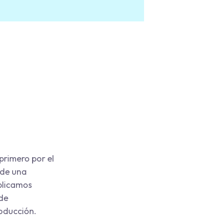
primero por el
 de una
xplicamos
de
roducción.