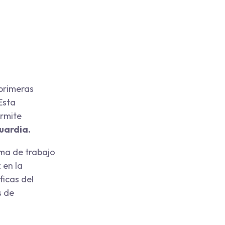
primeras
Esta
ermite
guardia.
ma de trabajo
 en la
ficas del
s de