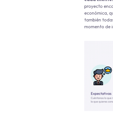
proyecto encaj
económica, qu
también todas
momento de im