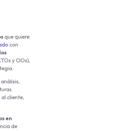
os
que quiere
ado
con
los
TOs y CIOs),
ategia.
análisis,
turas
al cliente,
os en
encia de