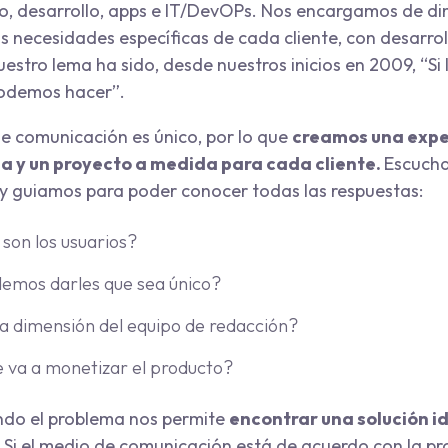
ño, desarrollo, apps e IT/DevOPs. Nos encargamos de di
as necesidades específicas de cada cliente, con desarro
estro lema ha sido, desde nuestros inicios en 2009, “Si
podemos hacer”.
 comunicación es único, por lo que
creamos una expe
a y un proyecto a medida para cada cliente.
Escuch
 guiamos para poder conocer todas las respuestas:
 son los usuarios?
emos darles que sea único?
la dimensión del equipo de redacción?
 va a monetizar el producto?
ndo el problema nos permite
encontrar una solución i
.
Si el medio de comunicación está de acuerdo con la pr