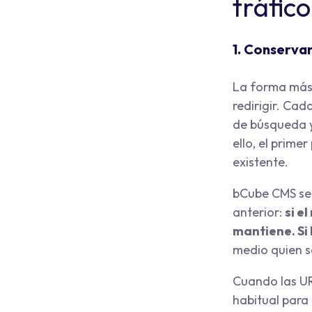
tráfico
1. Conservar
La forma más 
redirigir. Ca
de búsqueda y
ello, el prime
existente.
bCube CMS se 
anterior:
si e
mantiene. Si 
medio quien se
Cuando las UR
habitual para