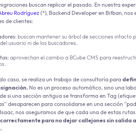
migraciones buscan replicar el pasado. En nuestra expe
Abreu Rodríguez
(*), Backend Developer en Bitban, nos
es de clientes:
adores:
buscan mantener su árbol de secciones intacto p
 del usuario ni de los buscadores.
tas:
aprovechan el cambio a BCube CMS para reestructu
os.
do caso, se realiza un trabajo de consultoría para
defin
asignación.
No es un proceso automático, sino una labo
e si una sección antigua se transforma en Tag (etiqueta
jas” desaparecen para consolidarse en una sección “pad
Isaac, nos aseguramos de que cada una de estas ruta
correctamente para no dejar callejones sin salida a
.