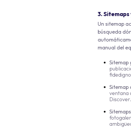
3. Sitemaps 
Un sitemap ac
búsqueda dónd
automáticamen
manual del equ
Sitemap 
publicac
fidedigno
Sitemap 
ventana c
Discover
Sitemaps
fotogale
ambigüe