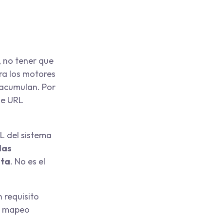
 no tener que
ra los motores
 acumulan. Por
 de URL
L del sistema
las
pta
. No es el
 requisito
un mapeo