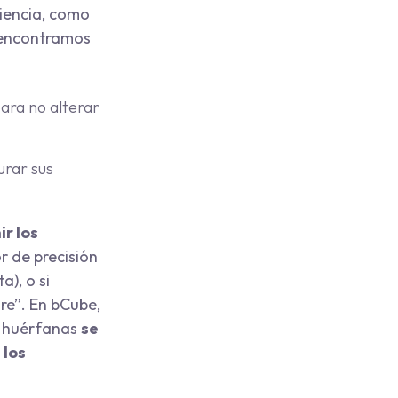
riencia, como
 encontramos
ara no alterar
rar sus
ir los
r de precisión
), o si
re”. En bCube,
s huérfanas
se
 los