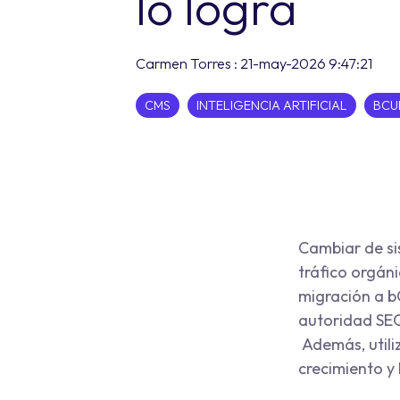
lo logra
Carmen Torres
:
21-may-2026 9:47:21
CMS
INTELIGENCIA ARTIFICIAL
BCU
Cambiar de si
tráfico orgán
migración a b
autoridad SEO
Además, utili
crecimiento y 