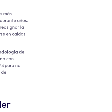
as más
o durante años.
reasignar la
rse en caídas
odología de
ino con
MS para no
n de
der