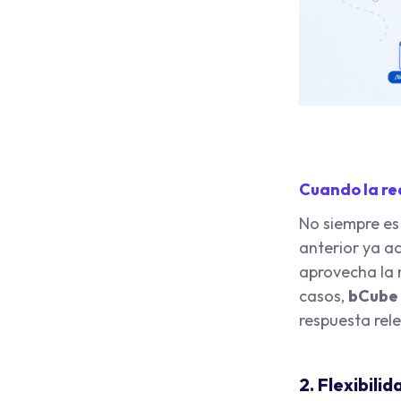
Cuando la red
No siempre es
anterior ya a
aprovecha la 
casos,
bCube 
respuesta rel
2. Flexibili