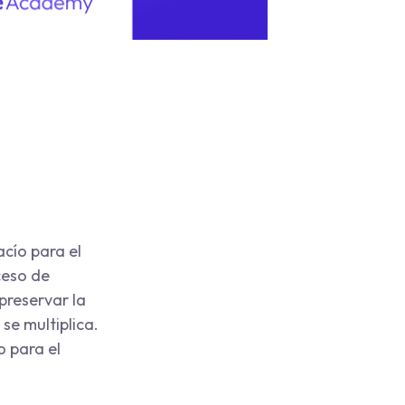
cío para el
ceso de
preservar la
e multiplica.
o para el