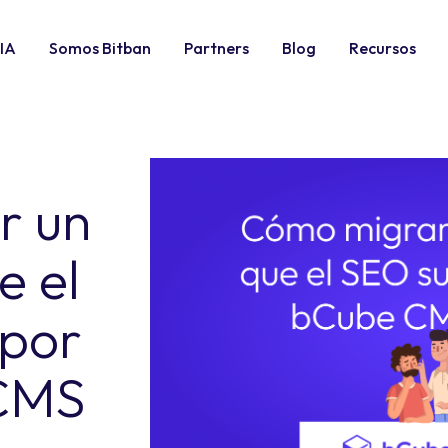
IA
Somos Bitban
Partners
Blog
Recursos
r un
e el
 por
CMS