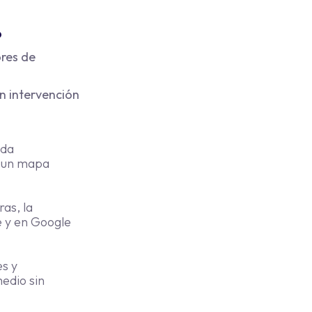
o
ores de
n intervención
ada
e un mapa
ras, la
e y en Google
es y
edio sin