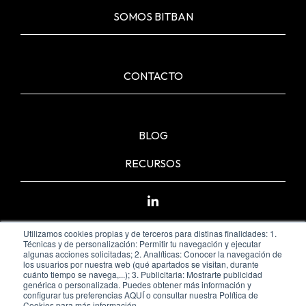
SOMOS BITBAN
CONTACTO
BLOG
RECURSOS
Utilizamos cookies propias y de terceros para distinas finalidades: 1.
Técnicas y de personalización: Permitir tu navegación y ejecutar
algunas acciones solicitadas; 2. Analíticas: Conocer la navegación de
los usuarios por nuestra web (qué apartados se visitan, durante
cuánto tiempo se navega,...); 3. Publicitaria: Mostrarte publicidad
genérica o personalizada. Puedes obtener más información y
configurar tus preferencias AQUÍ o consultar nuestra Política de
Cookies para más información.