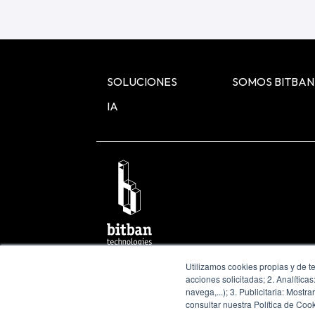
SOLUCIONES
SOMOS BITBAN
IA
Política de privacidad y aviso legal
Política 
Utilizamos cookies propias y de te
Política de seguridad de la información
acciones solicitadas; 2. Analític
navega,...); 3. Publicitaria: Mos
© 2026 © Bitban Technologies, S.L.
consultar nuestra Política de Coo