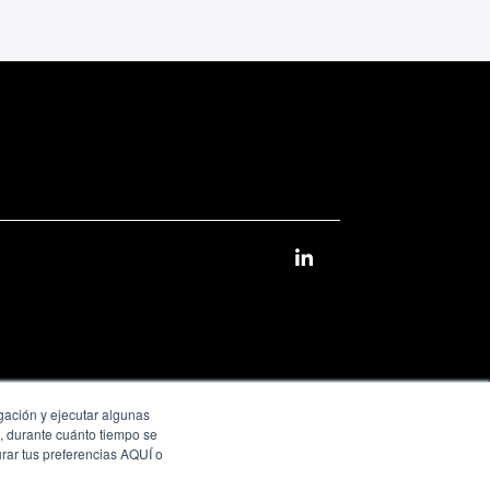
egación y ejecutar algunas
n, durante cuánto tiempo se
urar tus preferencias AQUÍ o