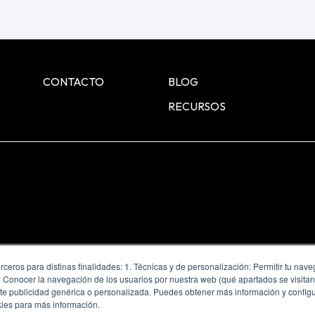
CONTACTO
BLOG
RECURSOS
de cookies
rceros para distinas finalidades: 1. Técnicas y de personalización: Permitir tu nav
as: Conocer la navegación de los usuarios por nuestra web (qué apartados se visita
trarte publicidad genérica o personalizada. Puedes obtener más información y config
kies para más información.